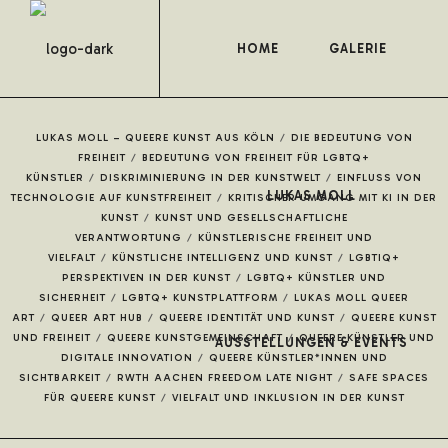
HOME
GALERIE
LUKAS MOLL – QUEERE KUNST AUS KÖLN
/
DIE BEDEUTUNG VON
FREIHEIT
/
BEDEUTUNG VON FREIHEIT FÜR LGBTQ+
KÜNSTLER
/
DISKRIMINIERUNG IN DER KUNSTWELT
/
EINFLUSS VON
LUKAS MOLL
TECHNOLOGIE AUF KUNSTFREIHEIT
/
KRITISCHER UMGANG MIT KI IN DER
KUNST
/
KUNST UND GESELLSCHAFTLICHE
VERANTWORTUNG
/
KÜNSTLERISCHE FREIHEIT UND
VIELFALT
/
KÜNSTLICHE INTELLIGENZ UND KUNST
/
LGBTIQ+
PERSPEKTIVEN IN DER KUNST
/
LGBTQ+ KÜNSTLER UND
SICHERHEIT
/
LGBTQ+ KUNSTPLATTFORM
/
LUKAS MOLL QUEER
ART
/
QUEER ART HUB
/
QUEERE IDENTITÄT UND KUNST
/
QUEERE KUNST
UND FREIHEIT
/
QUEERE KUNSTGEMEINSCHAFT
/
QUEERE KÜNSTLER UND
AUSSTELLUNGEN & EVENTS
DIGITALE INNOVATION
/
QUEERE KÜNSTLER*INNEN UND
SICHTBARKEIT
/
RWTH AACHEN FREEDOM LATE NIGHT
/
SAFE SPACES
FÜR QUEERE KUNST
/
VIELFALT UND INKLUSION IN DER KUNST