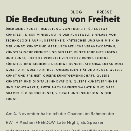
BLOG
PRESSE
Die Bedeutung von Freiheit
ÜBER MEINE KUNST
BEDEUTUNG VON FREIHEIT FÜR LGBTQ+
KÜNSTLER
,
DISKRIMINIERUNG IN DER KUNSTWELT
,
EINFLUSS VON
TECHNOLOGIE AUF KUNSTFREIHEIT
,
KRITISCHER UMGANG MIT KI IN
DER KUNST
,
KUNST UND GESELLSCHAFTLICHE VERANTWORTUNG
,
KÜNSTLERISCHE FREIHEIT UND VIELFALT
,
KÜNSTLICHE INTELLIGENZ
UND KUNST
,
LGBTIQ+ PERSPEKTIVEN IN DER KUNST
,
LGBTQ+
KÜNSTLER UND SICHERHEIT
,
LGBTQ+ KUNSTPLATTFORM
,
LUKAS MOLL
QUEER ART
,
QUEER ART HUB
,
QUEERE IDENTITÄT UND KUNST
,
QUEERE
KUNST UND FREIHEIT
,
QUEERE KUNSTGEMEINSCHAFT
,
QUEERE
KÜNSTLER UND DIGITALE INNOVATION
,
QUEERE KÜNSTLER*INNEN
UND SICHTBARKEIT
,
RWTH AACHEN FREEDOM LATE NIGHT
,
SAFE
SPACES FÜR QUEERE KUNST
,
VIELFALT UND INKLUSION IN DER
KUNST
Am 4. November hatte ich die Chance, im Rahmen der
RWTH Aachen FREEDOM Late Night, als Speaker