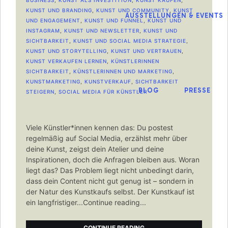
BUSINESS
,
KUNST ALS INVESTITION
,
KUNST KAUFEN
,
KUNST UND BRANDING
,
KUNST UND COMMUNITY
,
KUNST
AUSSTELLUNGEN & EVENTS
UND ENGAGEMENT
,
KUNST UND FUNNEL
,
KUNST UND
INSTAGRAM
,
KUNST UND NEWSLETTER
,
KUNST UND
SICHTBARKEIT
,
KUNST UND SOCIAL MEDIA STRATEGIE
,
KUNST UND STORYTELLING
,
KUNST UND VERTRAUEN
,
KUNST VERKAUFEN LERNEN
,
KÜNSTLERINNEN
SICHTBARKEIT
,
KÜNSTLERINNEN UND MARKETING
,
KUNSTMARKETING
,
KUNSTVERKAUF
,
SICHTBARKEIT
BLOG
PRESSE
STEIGERN
,
SOCIAL MEDIA FÜR KÜNSTLER
Viele Künstler*innen kennen das: Du postest
regelmäßig auf Social Media, erzählst mehr über
deine Kunst, zeigst dein Atelier und deine
Inspirationen, doch die Anfragen bleiben aus. Woran
liegt das? Das Problem liegt nicht unbedingt darin,
dass dein Content nicht gut genug ist – sondern in
der Natur des Kunstkaufs selbst. Der Kunstkauf ist
ein langfristiger...Continue reading...
CONTINUE READING