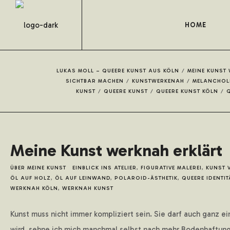
HOME
LUKAS MOLL – QUEERE KUNST AUS KÖLN
/
MEINE KUNST
SICHTBAR MACHEN
/
KUNSTWERKENAH
/
MELANCHOL
KUNST
/
QUEERE KUNST
/
QUEERE KUNST KÖLN
/
Q
Meine Kunst werknah erklärt
ÜBER MEINE KUNST
EINBLICK INS ATELIER
,
FIGURATIVE MALEREI
,
KUNST 
ÖL AUF HOLZ
,
ÖL AUF LEINWAND
,
POLAROID-ÄSTHETIK
,
QUEERE IDENTIT
WERKNAH KÖLN
,
WERKNAH KUNST
Kunst muss nicht immer kompliziert sein. Sie darf auch ganz ein
wird, sehne ich mich manchmal selbst nach mehr Bodenhaftung. N