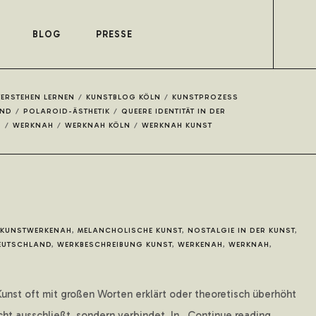
BLOG
PRESSE
VERSTEHEN LERNEN
/
KUNSTBLOG KÖLN
/
KUNSTPROZESS
AND
/
POLAROID-ÄSTHETIK
/
QUEERE IDENTITÄT IN DER
H
/
WERKNAH
/
WERKNAH KÖLN
/
WERKNAH KUNST
KUNSTWERKENAH
,
MELANCHOLISCHE KUNST
,
NOSTALGIE IN DER KUNST
,
DEUTSCHLAND
,
WERKBESCHREIBUNG KUNST
,
WERKENAH
,
WERKNAH
,
r Kunst oft mit großen Worten erklärt oder theoretisch überhöht
t ausschließt, sondern verbindet. In...Continue reading...