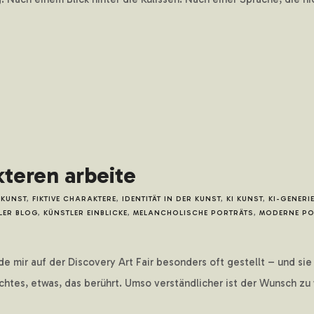
kteren arbeite
 KUNST
,
FIKTIVE CHARAKTERE
,
IDENTITÄT IN DER KUNST
,
KI KUNST
,
KI-GENERI
LER BLOG
,
KÜNSTLER EINBLICKE
,
MELANCHOLISCHE PORTRÄTS
,
MODERNE PO
 mir auf der Discovery Art Fair besonders oft gestellt – und si
htes, etwas, das berührt. Umso verständlicher ist der Wunsch zu w