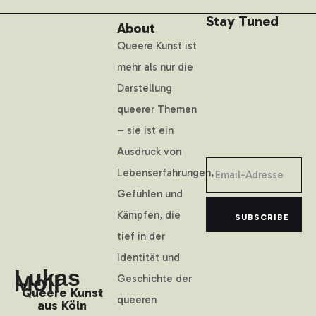
Stay Tuned
About
Queere Kunst ist
mehr als nur die
Darstellung
queerer Themen
– sie ist ein
Ausdruck von
Lebenserfahrungen,
Gefühlen und
Kämpfen, die
SUBSCRIBE
tief in der
Identität und
Lukas
Moll
Geschichte der
Queere Kunst
queeren
aus Köln