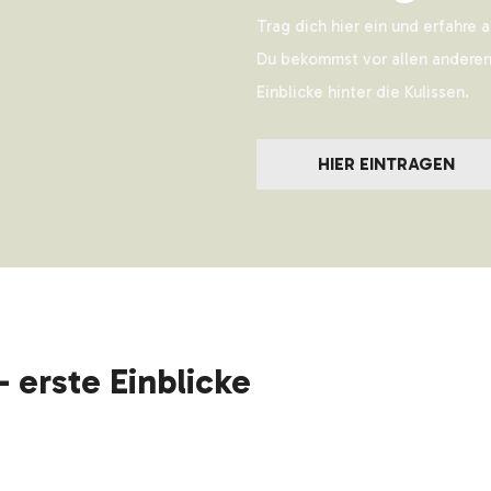
Trag dich hier ein und erfahre a
Du bekommst vor allen anderen
Einblicke hinter die Kulissen.
HIER EINTRAGEN
- erste Einblicke