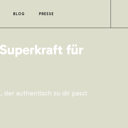
BLOG
PRESSE
 Superkraft für
 der authentisch zu dir passt