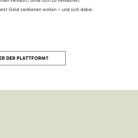
e man verkauft, ohne sich zu verkaufen.
 Kunst Geld verdienen wollen – und sich dabei
ER DER PLATTFORM?