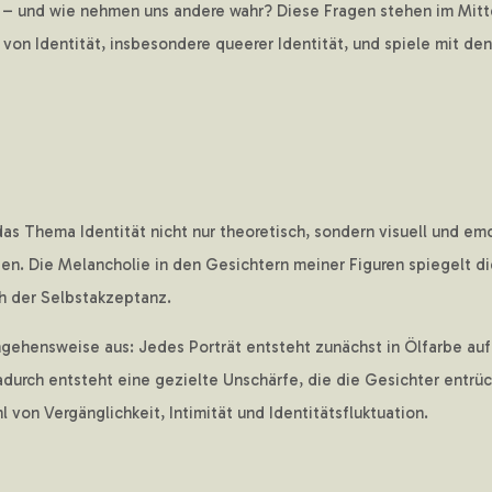
t – und wie nehmen uns andere wahr? Diese Fragen stehen im Mit
n von Identität, insbesondere queerer Identität, und spiele mit d
as Thema Identität nicht nur theoretisch, sondern visuell und emo
rden. Die Melancholie in den Gesichtern meiner Figuren spiegelt d
h der Selbstakzeptanz.
gehensweise aus: Jedes Porträt entsteht zunächst in Ölfarbe auf
Dadurch entsteht eine gezielte Unschärfe, die die Gesichter entrück
von Vergänglichkeit, Intimität und Identitätsfluktuation.