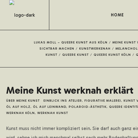
HOME
LUKAS MOLL – QUEERE KUNST AUS KÖLN
/
MEINE KUNST
SICHTBAR MACHEN
/
KUNSTWERKENAH
/
MELANCHOL
KUNST
/
QUEERE KUNST
/
QUEERE KUNST KÖLN
/
Q
Meine Kunst werknah erklärt
ÜBER MEINE KUNST
EINBLICK INS ATELIER
,
FIGURATIVE MALEREI
,
KUNST 
ÖL AUF HOLZ
,
ÖL AUF LEINWAND
,
POLAROID-ÄSTHETIK
,
QUEERE IDENTIT
WERKNAH KÖLN
,
WERKNAH KUNST
Kunst muss nicht immer kompliziert sein. Sie darf auch ganz ein
wird, sehne ich mich manchmal selbst nach mehr Bodenhaftung. N