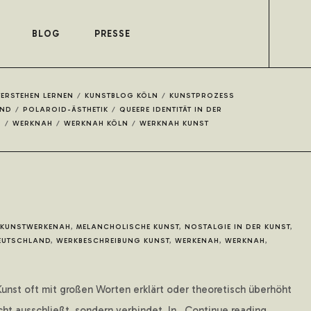
BLOG
PRESSE
VERSTEHEN LERNEN
/
KUNSTBLOG KÖLN
/
KUNSTPROZESS
AND
/
POLAROID-ÄSTHETIK
/
QUEERE IDENTITÄT IN DER
H
/
WERKNAH
/
WERKNAH KÖLN
/
WERKNAH KUNST
KUNSTWERKENAH
,
MELANCHOLISCHE KUNST
,
NOSTALGIE IN DER KUNST
,
DEUTSCHLAND
,
WERKBESCHREIBUNG KUNST
,
WERKENAH
,
WERKNAH
,
r Kunst oft mit großen Worten erklärt oder theoretisch überhöht
t ausschließt, sondern verbindet. In...Continue reading...