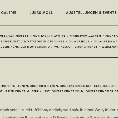
GALERIE
LUKAS MOLL
AUSSTELLUNGEN & EVENTS
 WERKNAH ERKLÄRT
/
EINBLICK INS ATELIER
/
FIGURATIVE MALEREI
/
KUNST 
ISCHE KUNST
/
NOSTALGIE IN DER KUNST
/
ÖL AUF HOLZ
/
ÖL AUF LEINW
UEERE KÜNSTLER DEUTSCHLAND
/
WERKBESCHREIBUNG KUNST
/
WERKENA
VERSTEHEN LERNEN
,
KUNSTBLOG KÖLN
,
KUNSTPROZESS SICHTBAR MACHEN
,
ÄT IN DER KUNST
,
QUEERE KUNST
,
QUEERE KUNST KÖLN
,
QUEERE KÜNSTLER 
fach sein – direkt, fühlbar, ehrlich, werknah. In einer Welt, in de
ach einem Blick hinter die Kulissen. Nach einer Sprache, die nich