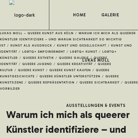
HOME
GALERIE
LUKAS MOLL – QUEERE KUNST AUS KÖLN
/
WARUM ICH MICH ALS QUEERER
KÜNSTLER IDENTIFIZIERE – UND WARUM SICHTBARKEIT SO WICHTIG
IST
/
KUNST ALS AUSDRUCK
/
KUNST UND GESELLSCHAFT
/
KUNST UND
IDENTITÄT
/
LGBTQ+ EMPOWERMENT
/
LGBTQ+ KUNST
/
LGBTQ+
KÜNSTLER
/
QUEERE ÄSTHETIK
/
QUEERE GALERIE
/
QUEERE
LUKAS MOLL
IDENTITÄT
/
QUEERE JUGEND
/
QUEERE KREATIVITÄT
/
QUEERE
KULTUR
/
QUEERE KUNST
/
QUEERE KUNST KAUFEN
/
QUEERE
KUNSTGESCHICHTE
/
QUEERE KÜNSTLER UNTERSTÜTZEN
/
QUEERE
KUNSTSZENE
/
QUEERE REPRÄSENTATION
/
QUEERE SICHTBARKEIT
/
QUEERE
VORBILDER
AUSSTELLUNGEN & EVENTS
Warum ich mich als queerer
Künstler identifiziere – und