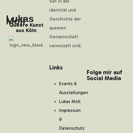
tief in der
Identität und
Lukas
Moll
Geschichte der
Queere Kunst
queeren
aus Köln
Gemeinschaft
verwurzelt sind.
Links
Folge mir auf
Social Media
Events &
Ausstellungen
Lukas Moll
Impressum
&
Datenschutz