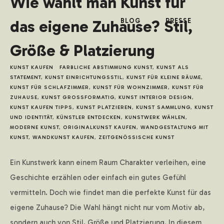
Wie wählt man Kunst für
das eigene Zuhause? Stil,
BLOG
PRESSE
Größe & Platzierung
KUNST KAUFEN
FARBLICHE ABSTIMMUNG KUNST
,
KUNST ALS
STATEMENT
,
KUNST EINRICHTUNGSSTIL
,
KUNST FÜR KLEINE RÄUME
,
KUNST FÜR SCHLAFZIMMER
,
KUNST FÜR WOHNZIMMER
,
KUNST FÜR
ZUHAUSE
,
KUNST GROSSFORMATIG
,
KUNST INTERIOR DESIGN
,
KUNST KAUFEN TIPPS
,
KUNST PLATZIEREN
,
KUNST SAMMLUNG
,
KUNST
UND IDENTITÄT
,
KÜNSTLER ENTDECKEN
,
KUNSTWERK WÄHLEN
,
MODERNE KUNST
,
ORIGINALKUNST KAUFEN
,
WANDGESTALTUNG MIT
KUNST
,
WANDKUNST KAUFEN
,
ZEITGENÖSSISCHE KUNST
Ein Kunstwerk kann einem Raum Charakter verleihen, eine
Geschichte erzählen oder einfach ein gutes Gefühl
vermitteln. Doch wie findet man die perfekte Kunst für das
eigene Zuhause? Die Wahl hängt nicht nur vom Motiv ab,
sondern auch von Stil, Größe und Platzierung. In diesem