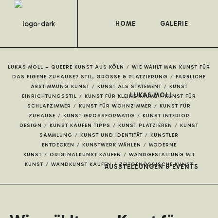
HOME
GALERIE
LUKAS MOLL – QUEERE KUNST AUS KÖLN
/
WIE WÄHLT MAN KUNST FÜR
DAS EIGENE ZUHAUSE? STIL, GRÖSSE & PLATZIERUNG
/
FARBLICHE
ABSTIMMUNG KUNST
/
KUNST ALS STATEMENT
/
KUNST
LUKAS MOLL
EINRICHTUNGSSTIL
/
KUNST FÜR KLEINE RÄUME
/
KUNST FÜR
SCHLAFZIMMER
/
KUNST FÜR WOHNZIMMER
/
KUNST FÜR
ZUHAUSE
/
KUNST GROSSFORMATIG
/
KUNST INTERIOR
DESIGN
/
KUNST KAUFEN TIPPS
/
KUNST PLATZIEREN
/
KUNST
SAMMLUNG
/
KUNST UND IDENTITÄT
/
KÜNSTLER
ENTDECKEN
/
KUNSTWERK WÄHLEN
/
MODERNE
KUNST
/
ORIGINALKUNST KAUFEN
/
WANDGESTALTUNG MIT
KUNST
/
WANDKUNST KAUFEN
/
ZEITGENÖSSISCHE KUNST
AUSSTELLUNGEN & EVENTS