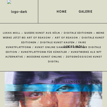
HOME
GALERIE
LUKAS MOLL – QUEERE KUNST AUS KÖLN
/
DIGITALE EDITIONEN – MEINE
WERKE JETZT BEI ART OF REASON!
/
ART OF REASON
/
DIGITALE KUNST
EDITIONEN
/
DIGITALE KUNST KAUFEN
/
FAIRE
LUKAS MOLL
KUNSTPLATTFORM
/
KUNST ONLINE SAMMELN
/
KÜNSTLER DIGITALE
EDITION
/
KUNSTPLATTFORM FÜR KÜNSTLER
/
KUNSTWERKE ALS NFT
ALTERNATIVE
/
MODERNE KUNST ONLINE
/
ZEITGENÖSSISCHE KUNST
DIGITAL
AUSSTELLUNGEN & EVENTS