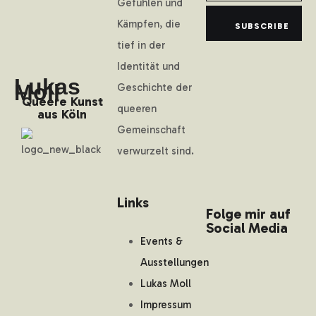
Gefühlen und
Kämpfen, die
SUBSCRIBE
tief in der
Identität und
Lukas
Moll
Geschichte der
Queere Kunst
queeren
aus Köln
Gemeinschaft
verwurzelt sind.
Links
Folge mir auf
Social Media
Events &
Ausstellungen
Lukas Moll
Impressum