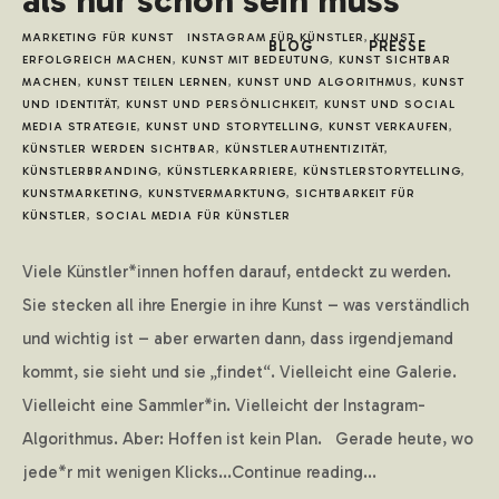
als nur schön sein muss
MARKETING FÜR KUNST
INSTAGRAM FÜR KÜNSTLER
,
KUNST
BLOG
PRESSE
ERFOLGREICH MACHEN
,
KUNST MIT BEDEUTUNG
,
KUNST SICHTBAR
MACHEN
,
KUNST TEILEN LERNEN
,
KUNST UND ALGORITHMUS
,
KUNST
UND IDENTITÄT
,
KUNST UND PERSÖNLICHKEIT
,
KUNST UND SOCIAL
MEDIA STRATEGIE
,
KUNST UND STORYTELLING
,
KUNST VERKAUFEN
,
KÜNSTLER WERDEN SICHTBAR
,
KÜNSTLERAUTHENTIZITÄT
,
KÜNSTLERBRANDING
,
KÜNSTLERKARRIERE
,
KÜNSTLERSTORYTELLING
,
KUNSTMARKETING
,
KUNSTVERMARKTUNG
,
SICHTBARKEIT FÜR
KÜNSTLER
,
SOCIAL MEDIA FÜR KÜNSTLER
Viele Künstler*innen hoffen darauf, entdeckt zu werden.
Sie stecken all ihre Energie in ihre Kunst – was verständlich
und wichtig ist – aber erwarten dann, dass irgendjemand
kommt, sie sieht und sie „findet“. Vielleicht eine Galerie.
Vielleicht eine Sammler*in. Vielleicht der Instagram-
Algorithmus. Aber: Hoffen ist kein Plan. Gerade heute, wo
jede*r mit wenigen Klicks...Continue reading...