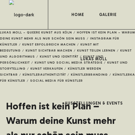
HOME
GALERIE
LUKAS MOLL – QUEERE KUNST AUS KÖLN
/
HOFFEN IST KEIN PLAN – WARUM
DEINE KUNST MEHR ALS NUR SCHÖN SEIN MUSS
/
INSTAGRAM FÜR
KÜNSTLER
/
KUNST ERFOLGREICH MACHEN
/
KUNST MIT
BEDEUTUNG
/
KUNST SICHTBAR MACHEN
/
KUNST TEILEN LERNEN
/
KUNST
UND ALGORITHMUS
/
KUNST UND IDENTITÄT
/
KUNST UND
LUKAS MOLL
PERSÖNLICHKEIT
/
KUNST UND SOCIAL MEDIA STRATEGIE
/
KUNST UND
STORYTELLING
/
KUNST VERKAUFEN
/
KÜNSTLER WERDEN
SICHTBAR
/
KÜNSTLERAUTHENTIZITÄT
/
KÜNSTLERBRANDING
/
KÜNSTLERKA
FÜR KÜNSTLER
/
SOCIAL MEDIA FÜR KÜNSTLER
Hoffen ist kein Plan –
AUSSTELLUNGEN & EVENTS
Warum deine Kunst mehr