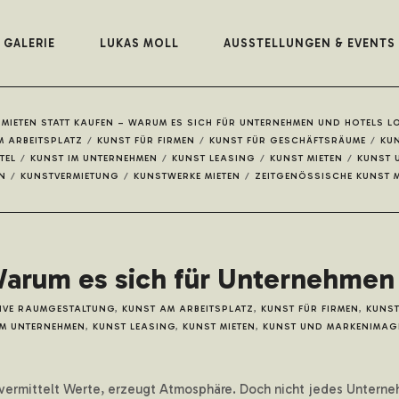
GALERIE
LUKAS MOLL
AUSSTELLUNGEN & EVENTS
 MIETEN STATT KAUFEN – WARUM ES SICH FÜR UNTERNEHMEN UND HOTELS L
M ARBEITSPLATZ
/
KUNST FÜR FIRMEN
/
KUNST FÜR GESCHÄFTSRÄUME
/
KUN
TEL
/
KUNST IM UNTERNEHMEN
/
KUNST LEASING
/
KUNST MIETEN
/
KUNST 
N
/
KUNSTVERMIETUNG
/
KUNSTWERKE MIETEN
/
ZEITGENÖSSISCHE KUNST M
Warum es sich für Unternehmen
IVE RAUMGESTALTUNG
,
KUNST AM ARBEITSPLATZ
,
KUNST FÜR FIRMEN
,
KUNST
IM UNTERNEHMEN
,
KUNST LEASING
,
KUNST MIETEN
,
KUNST UND MARKENIMAG
t, vermittelt Werte, erzeugt Atmosphäre. Doch nicht jedes Untern