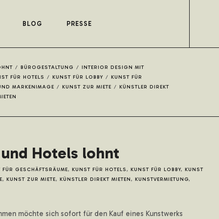
BLOG
PRESSE
OHNT
/
BÜROGESTALTUNG
/
INTERIOR DESIGN MIT
ST FÜR HOTELS
/
KUNST FÜR LOBBY
/
KUNST FÜR
UND MARKENIMAGE
/
KUNST ZUR MIETE
/
KÜNSTLER DIREKT
IETEN
 und Hotels lohnt
 FÜR GESCHÄFTSRÄUME
,
KUNST FÜR HOTELS
,
KUNST FÜR LOBBY
,
KUNST
E
,
KUNST ZUR MIETE
,
KÜNSTLER DIREKT MIETEN
,
KUNSTVERMIETUNG
,
ehmen möchte sich sofort für den Kauf eines Kunstwerks