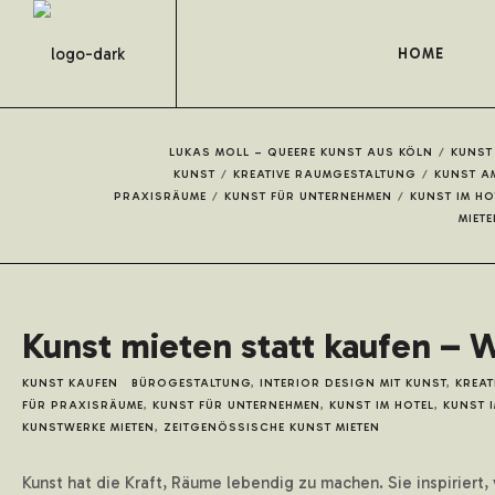
HOME
LUKAS MOLL – QUEERE KUNST AUS KÖLN
/
KUNST
KUNST
/
KREATIVE RAUMGESTALTUNG
/
KUNST A
PRAXISRÄUME
/
KUNST FÜR UNTERNEHMEN
/
KUNST IM HO
MIETE
Kunst mieten statt kaufen – 
KUNST KAUFEN
BÜROGESTALTUNG
,
INTERIOR DESIGN MIT KUNST
,
KREAT
FÜR PRAXISRÄUME
,
KUNST FÜR UNTERNEHMEN
,
KUNST IM HOTEL
,
KUNST 
KUNSTWERKE MIETEN
,
ZEITGENÖSSISCHE KUNST MIETEN
Kunst hat die Kraft, Räume lebendig zu machen. Sie inspirier