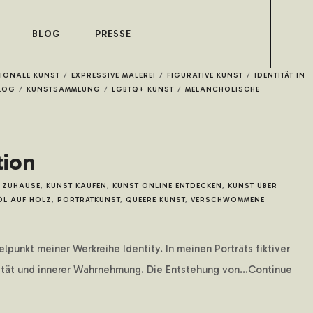
BLOG
PRESSE
IONALE KUNST
/
EXPRESSIVE MALEREI
/
FIGURATIVE KUNST
/
IDENTITÄT IN
LOG
/
KUNSTSAMMLUNG
/
LGBTQ+ KUNST
/
MELANCHOLISCHE
tion
R ZUHAUSE
,
KUNST KAUFEN
,
KUNST ONLINE ENTDECKEN
,
KUNST ÜBER
ÖL AUF HOLZ
,
PORTRÄTKUNST
,
QUEERE KUNST
,
VERSCHWOMMENE
punkt meiner Werkreihe Identity. In meinen Porträts fiktiver
lität und innerer Wahrnehmung. Die Entstehung von...Continue