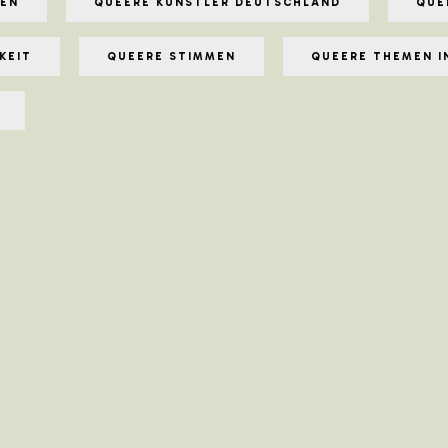
NEN
QUEERE KÜNSTLER DEUTSCHLAND
QUE
KEIT
QUEERE STIMMEN
QUEERE THEMEN I