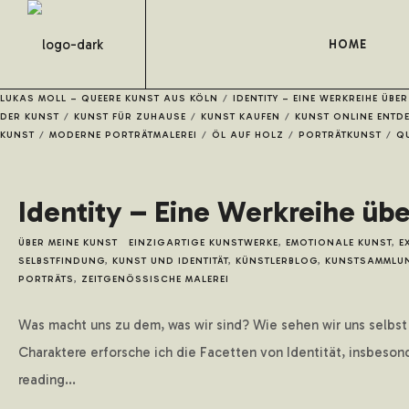
HOME
LUKAS MOLL – QUEERE KUNST AUS KÖLN
/
IDENTITY – EINE WERKREIHE ÜBE
DER KUNST
/
KUNST FÜR ZUHAUSE
/
KUNST KAUFEN
/
KUNST ONLINE ENTD
KUNST
/
MODERNE PORTRÄTMALEREI
/
ÖL AUF HOLZ
/
PORTRÄTKUNST
/
Q
Identity – Eine Werkreihe übe
ÜBER MEINE KUNST
EINZIGARTIGE KUNSTWERKE
,
EMOTIONALE KUNST
,
E
SELBSTFINDUNG
,
KUNST UND IDENTITÄT
,
KÜNSTLERBLOG
,
KUNSTSAMMLU
PORTRÄTS
,
ZEITGENÖSSISCHE MALEREI
Was macht uns zu dem, was wir sind? Wie sehen wir uns selbst 
Charaktere erforsche ich die Facetten von Identität, insbeso
reading...