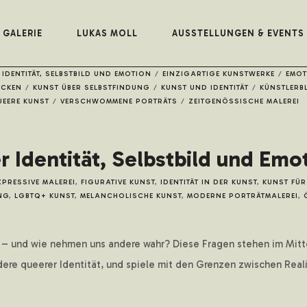
GALERIE
LUKAS MOLL
AUSSTELLUNGEN & EVENTS
R IDENTITÄT, SELBSTBILD UND EMOTION
/
EINZIGARTIGE KUNSTWERKE
/
EMOT
ECKEN
/
KUNST ÜBER SELBSTFINDUNG
/
KUNST UND IDENTITÄT
/
KÜNSTLERB
UEERE KUNST
/
VERSCHWOMMENE PORTRÄTS
/
ZEITGENÖSSISCHE MALEREI
r Identität, Selbstbild und Emo
XPRESSIVE MALEREI
,
FIGURATIVE KUNST
,
IDENTITÄT IN DER KUNST
,
KUNST FÜ
NG
,
LGBTQ+ KUNST
,
MELANCHOLISCHE KUNST
,
MODERNE PORTRÄTMALEREI
,
– und wie nehmen uns andere wahr? Diese Fragen stehen im Mittel
ndere queerer Identität, und spiele mit den Grenzen zwischen Rea