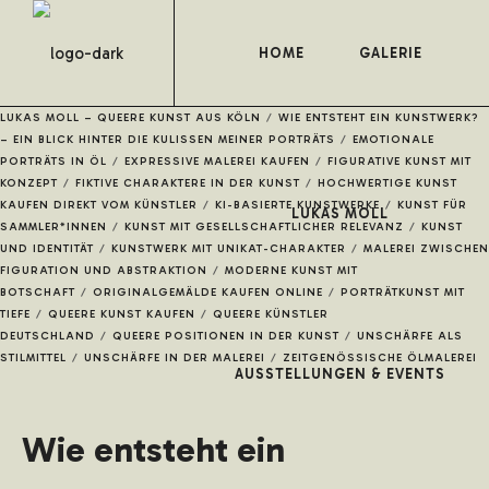
HOME
GALERIE
LUKAS MOLL – QUEERE KUNST AUS KÖLN
/
WIE ENTSTEHT EIN KUNSTWERK?
– EIN BLICK HINTER DIE KULISSEN MEINER PORTRÄTS
/
EMOTIONALE
PORTRÄTS IN ÖL
/
EXPRESSIVE MALEREI KAUFEN
/
FIGURATIVE KUNST MIT
KONZEPT
/
FIKTIVE CHARAKTERE IN DER KUNST
/
HOCHWERTIGE KUNST
KAUFEN DIREKT VOM KÜNSTLER
/
KI-BASIERTE KUNSTWERKE
/
KUNST FÜR
LUKAS MOLL
SAMMLER*INNEN
/
KUNST MIT GESELLSCHAFTLICHER RELEVANZ
/
KUNST
UND IDENTITÄT
/
KUNSTWERK MIT UNIKAT-CHARAKTER
/
MALEREI ZWISCHEN
FIGURATION UND ABSTRAKTION
/
MODERNE KUNST MIT
BOTSCHAFT
/
ORIGINALGEMÄLDE KAUFEN ONLINE
/
PORTRÄTKUNST MIT
TIEFE
/
QUEERE KUNST KAUFEN
/
QUEERE KÜNSTLER
DEUTSCHLAND
/
QUEERE POSITIONEN IN DER KUNST
/
UNSCHÄRFE ALS
STILMITTEL
/
UNSCHÄRFE IN DER MALEREI
/
ZEITGENÖSSISCHE ÖLMALEREI
AUSSTELLUNGEN & EVENTS
Wie entsteht ein