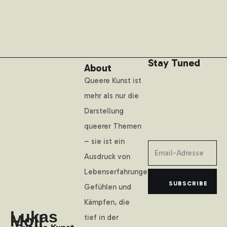
Stay Tuned
About
Queere Kunst ist
mehr als nur die
Darstellung
queerer Themen
– sie ist ein
Ausdruck von
Lebenserfahrungen,
SUBSCRIBE
Gefühlen und
Kämpfen, die
Lukas
Moll
tief in der